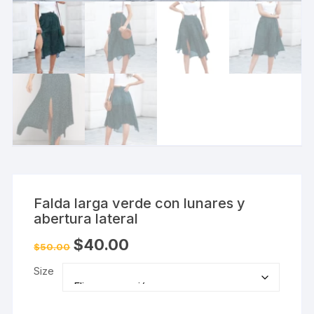
Falda larga verde con lunares y
abertura lateral
El
El
$
40.00
$
50.00
precio
precio
original
actual
Size
era:
es:
$50.00.
$40.00.