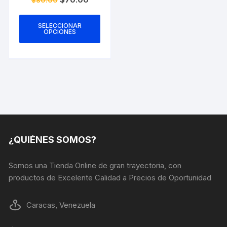
precio
precio
Este
original
actual
era:
es:
producto
SELECCIONAR
$80.00.
$70.00.
OPCIONES
tiene
múltiples
variantes.
Las
opciones
se
pueden
elegir
en
¿QUIÉNES SOMOS?
la
página
Somos una Tienda Online de gran trayectoria, con
de
productos de Excelente Calidad a Precios de Oportunidad
producto
Caracas, Venezuela