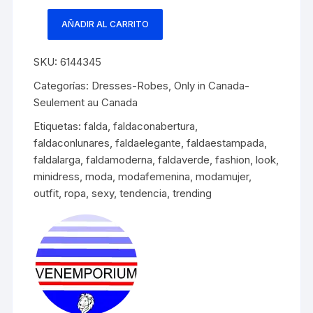
AÑADIR AL CARRITO
Falda
larga
SKU:
6144345
verde
con
Categorías:
Dresses-Robes
,
Only in Canada-
lunares
Seulement au Canada
y
Etiquetas:
falda
,
faldaconabertura
,
abertura
faldaconlunares
,
faldaelegante
,
faldaestampada
,
lateral
faldalarga
,
faldamoderna
,
faldaverde
,
fashion
,
look
,
cantidad
minidress
,
moda
,
modafemenina
,
modamujer
,
outfit
,
ropa
,
sexy
,
tendencia
,
trending