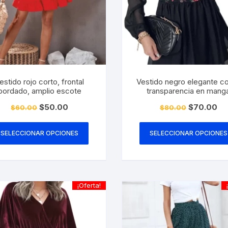
la
página
de
producto
estido rojo corto, frontal
Vestido negro elegante co
bordado, amplio escote
transparencia en mang
El
El
El
El
$
50.00
$
70.00
$
60.00
$
80.00
precio
precio
precio
pre
Este
original
actual
original
act
era:
es:
era:
es:
producto
SELECCIONAR OPCIONES
SELECCIONAR OPCIONES
$60.00.
$50.00.
$80.00.
$7
tiene
múltiples
variantes.
Las
¡Oferta!
opciones
se
pueden