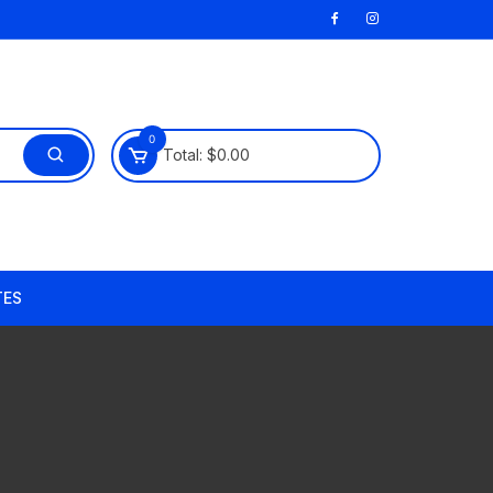
0
Total:
$
0.00
TES