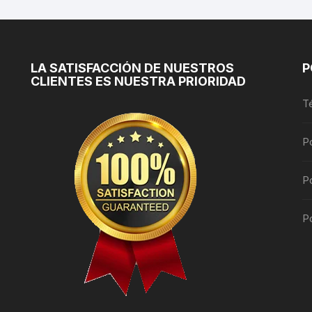
pueden
elegir
en
la
LA SATISFACCIÓN DE NUESTROS
P
CLIENTES ES NUESTRA PRIORIDAD
página
de
T
producto
P
Po
Po