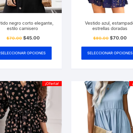
tido negro corto elegante,
Vestido azul, estampad
estilo camisero
estrellas doradas
El
El
El
El
$
45.00
$
70.00
$
70.00
$
80.00
precio
precio
precio
pre
Este
original
actual
original
act
era:
es:
era:
es:
producto
SELECCIONAR OPCIONES
SELECCIONAR OPCIONES
$70.00.
$45.00.
$80.00.
$7
tiene
múltiples
variantes.
Las
¡Oferta!
opciones
se
pueden
elegir
en
la
página