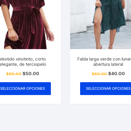
elegir
en
la
página
de
producto
Vestido vinotinto, corto
Falda larga verde con luna
elegante, de terciopelo
abertura lateral
El
El
El
El
$
50.00
$
40.00
$
80.00
$
50.00
precio
precio
precio
pre
Este
original
actual
original
act
era:
es:
era:
es:
producto
SELECCIONAR OPCIONES
SELECCIONAR OPCIONES
$80.00.
$50.00.
$50.00.
$4
tiene
múltiples
variantes.
Las
opciones
se