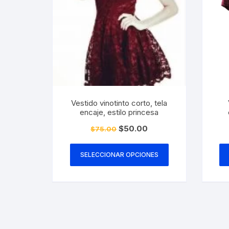
elegir
en
la
página
de
producto
Vestido vinotinto corto, tela
encaje, estilo princesa
El
El
$
50.00
$
75.00
precio
precio
Este
original
actual
era:
es:
producto
SELECCIONAR OPCIONES
$75.00.
$50.00.
tiene
múltiples
variantes.
Las
opciones
se