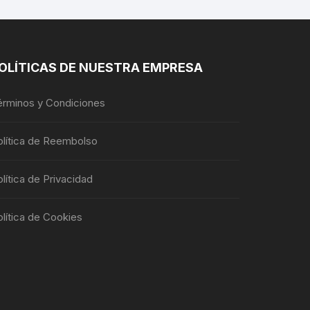
pueden
pueden
elegir
elegir
en
en
la
la
OLÍTICAS DE NUESTRA EMPRESA
página
página
de
de
érminos y Condiciones
producto
producto
olítica de Reembolso
lítica de Privacidad
lítica de Cookies