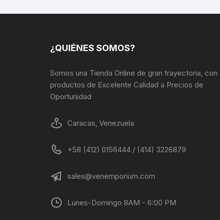
pueden
elegir
en
la
¿QUIÉNES SOMOS?
página
de
Somos una Tienda Online de gran trayectoria, con
producto
productos de Excelente Calidad a Precios de
Oportunidad
Caracas, Venezuela
+58 (412) 0156444 / (414) 3226879
sales@venemporium.com
Lunes-Domingo 8AM - 6:00 PM