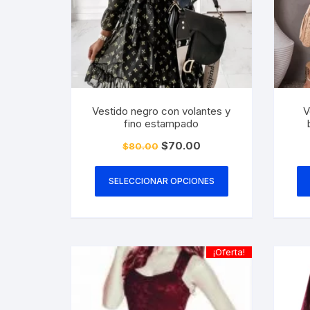
la
página
de
producto
Vestido negro con volantes y
V
fino estampado
El
El
$
70.00
$
80.00
precio
precio
Este
original
actual
era:
es:
producto
SELECCIONAR OPCIONES
$80.00.
$70.00.
tiene
múltiples
variantes.
Las
¡Oferta!
opciones
se
pueden