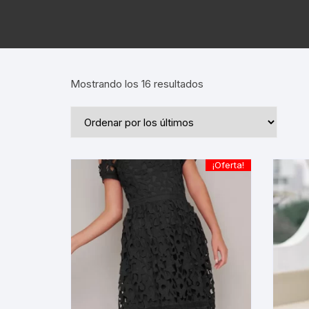
Ordenado
Mostrando los 16 resultados
por
los
últimos
¡Oferta!