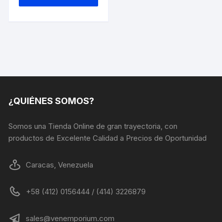
tiene
múltiples
variantes.
Las
opciones
se
pueden
elegir
en
¿QUIÉNES SOMOS?
la
página
Somos una Tienda Online de gran trayectoria, con
de
productos de Excelente Calidad a Precios de Oportunidad
producto
Caracas, Venezuela
+58 (412) 0156444 / (414) 3226879
sales@venemporium.com