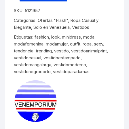
casual
SKU:
5121957
negro
corto
Categorías:
Ofertas "Flash"
,
Ropa Casual y
de
Elegante
,
Solo en Venezuela
,
Vestidos
animal
Etiquetas:
fashion
,
look
,
minidress
,
moda
,
print
modafemenina
,
modamujer
,
outfit
,
ropa
,
sexy
,
cantidad
tendencia
,
trending
,
vestido
,
vestidoanimalprint
,
vestidocasual
,
vestidoestampado
,
vestidomangalarga
,
vestidomoderno
,
vestidonegrocorto
,
vestidoparadamas