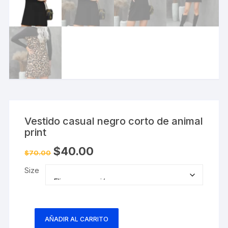
Vestido casual negro corto de animal
print
El
El
$
40.00
$
70.00
precio
precio
original
actual
Size
era:
es:
$70.00.
$40.00.
AÑADIR AL CARRITO
Vestido