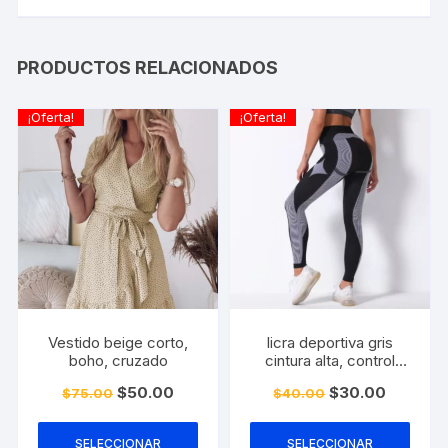
PRODUCTOS RELACIONADOS
¡Oferta!
¡Oferta!
Vestido beige corto,
licra deportiva gris
boho, cruzado
cintura alta, control
abdominal
El
El
El
El
$
50.00
$
30.00
$
75.00
$
40.00
precio
precio
precio
precio
Este
Este
original
actual
original
actual
era:
es:
era:
es:
producto
prod
SELECCIONAR
SELECCIONAR