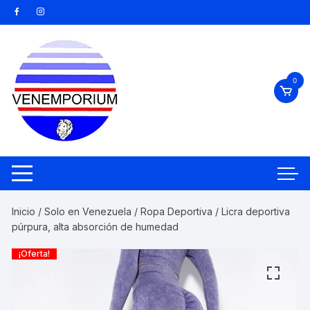
Saltar
al
contenido
0
Inicio
/
Solo en Venezuela
/
Ropa Deportiva
/ Licra deportiva
púrpura, alta absorción de humedad
¡Oferta!