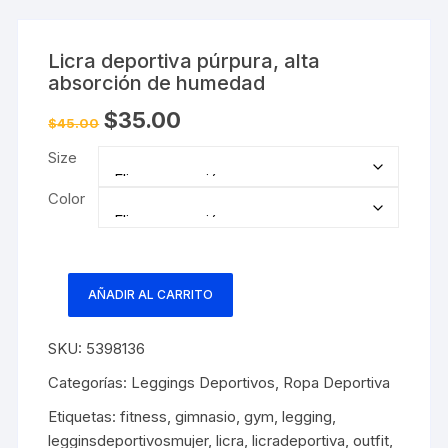
Licra deportiva púrpura, alta
absorción de humedad
El
El
$
35.00
$
45.00
precio
precio
original
actual
Size
era:
es:
$45.00.
$35.00.
Color
AÑADIR AL CARRITO
Licra
deportiva
SKU:
5398136
púrpura,
alta
Categorías:
Leggings Deportivos
,
Ropa Deportiva
absorción
Etiquetas:
fitness
,
gimnasio
,
gym
,
legging
,
de
legginsdeportivosmujer
,
licra
,
licradeportiva
,
outfit
,