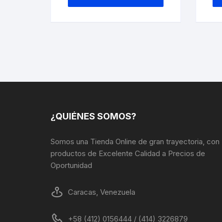
tiene
múltiples
variantes.
Las
opciones
se
pueden
elegir
en
la
¿QUIÉNES SOMOS?
página
de
Somos una Tienda Online de gran trayectoria, con
producto
productos de Excelente Calidad a Precios de
Oportunidad
Caracas, Venezuela
+58 (412) 0156444 / (414) 3226879