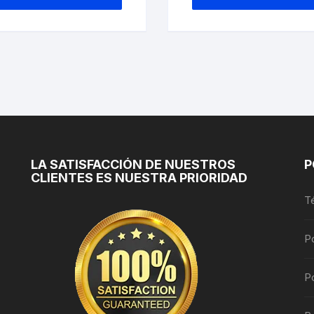
tiene
múltiples
variantes.
Las
opciones
se
pueden
elegir
en
la
LA SATISFACCIÓN DE NUESTROS
P
CLIENTES ES NUESTRA PRIORIDAD
página
de
T
producto
P
Po