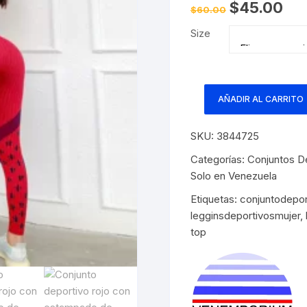
El
El
$
45.00
$
60.00
precio
prec
original
actua
Size
era:
es:
$60.00.
$45.
AÑADIR AL CARRITO
Conjunto
deportivo
SKU:
3844725
rojo
con
Categorías:
Conjuntos D
estampado
Solo en Venezuela
de
Etiquetas:
conjuntodepor
estrellas
legginsdeportivosmujer
,
cantidad
top