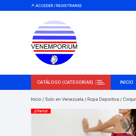
Saltar
ACCEDER / REGISTRARSE
al
contenido
CATÁLOGO (CATEGORÍAS)
INICIO
Inicio
/
Solo en Venezuela
/
Ropa Deportiva
/ Conjun
¡Oferta!