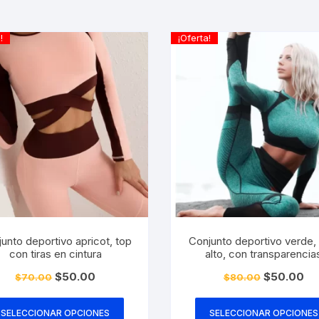
!
¡Oferta!
unto deportivo apricot, top
Conjunto deportivo verde, 
con tiras en cintura
alto, con transparencia
El
El
El
El
$
50.00
$
50.00
$
70.00
$
80.00
precio
precio
precio
pre
Este
original
actual
original
act
era:
es:
era:
es:
producto
SELECCIONAR OPCIONES
SELECCIONAR OPCIONES
$70.00.
$50.00.
$80.00.
$5