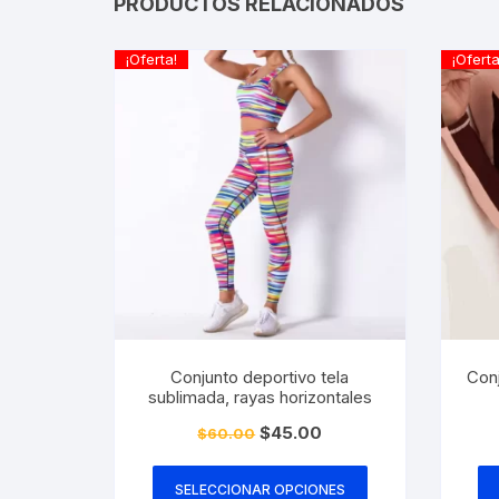
PRODUCTOS RELACIONADOS
¡Oferta!
¡Oferta
Conjunto deportivo tela
Conj
sublimada, rayas horizontales
El
El
$
45.00
$
60.00
precio
precio
Este
original
actual
era:
es:
producto
SELECCIONAR OPCIONES
$60.00.
$45.00.