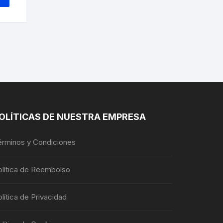
tiene
múltiples
variantes.
Las
opciones
se
pueden
elegir
en
la
OLÍTICAS DE NUESTRA EMPRESA
página
de
érminos y Condiciones
producto
olítica de Reembolso
lítica de Privacidad