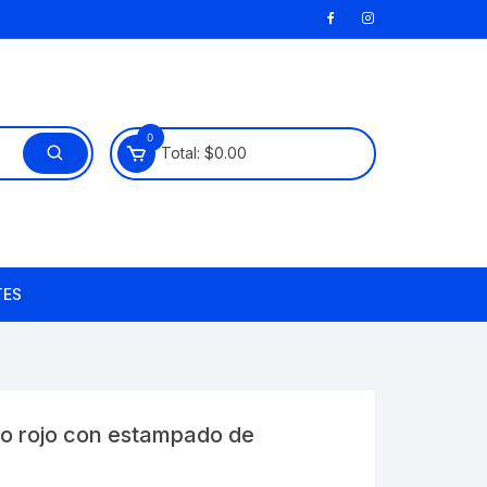
0
Total:
$
0.00
TES
vo rojo con estampado de