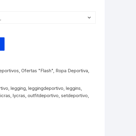
io
l
00.
eportivos
,
Ofertas "Flash"
,
Ropa Deportiva
,
tivo
,
legging
,
leggingdeportivo
,
leggins
,
licras
,
lycras
,
outfitdeportivo
,
setdeportivo
,