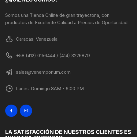
la
página
Somos una Tienda Online de gran trayectoria, con
de
productos de Excelente Calidad a Precios de Oportunidad
producto
Caracas, Venezuela
+58 (412) 0156444 / (414) 3226879
sales@venemporium.com
Lunes-Domingo 8AM - 6:00 PM
LA SATISFACCIÓN DE NUESTROS CLIENTES ES