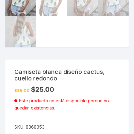
Camiseta blanca diseño cactus,
cuello redondo
El
El
$
25.00
$
35.00
precio
precio
original
actual
Este producto no está disponible porque no
era:
es:
$35.00.
$25.00.
quedan existencias.
SKU:
8368353