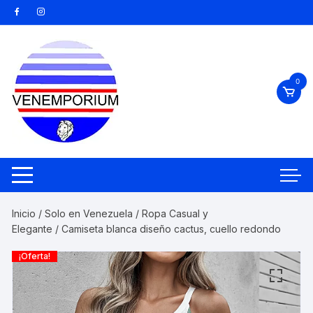
Saltar
al
contenido
0
Inicio
/
Solo en Venezuela
/
Ropa Casual y
Elegante
/ Camiseta blanca diseño cactus, cuello redondo
¡Oferta!