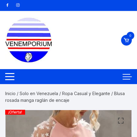
Saltar
al
contenido
0
Inicio
/
Solo en Venezuela
/
Ropa Casual y Elegante
/ Blusa
rosada manga raglán de encaje
¡Oferta!