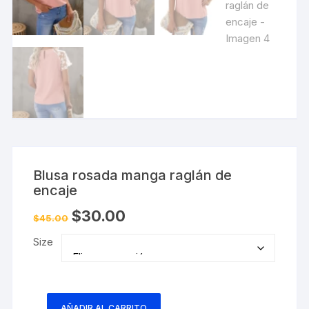
Blusa rosada manga raglán de
encaje
El
El
$
30.00
$
45.00
precio
precio
original
actual
Size
era:
es:
$45.00.
$30.00.
AÑADIR AL CARRITO