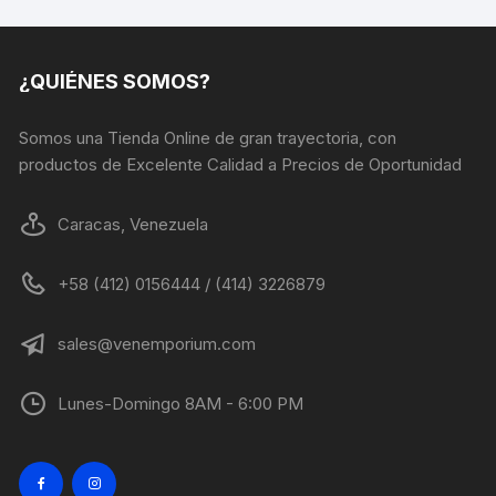
pueden
elegir
en
¿QUIÉNES SOMOS?
la
página
Somos una Tienda Online de gran trayectoria, con
de
productos de Excelente Calidad a Precios de Oportunidad
producto
Caracas, Venezuela
+58 (412) 0156444 / (414) 3226879
sales@venemporium.com
Lunes-Domingo 8AM - 6:00 PM