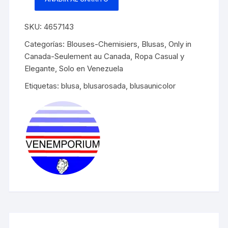
Blusa
rosada
SKU:
4657143
manga
raglán
Categorías:
Blouses-Chemisiers
,
Blusas
,
Only in
de
Canada-Seulement au Canada
,
Ropa Casual y
encaje
Elegante
,
Solo en Venezuela
cantidad
Etiquetas:
blusa
,
blusarosada
,
blusaunicolor