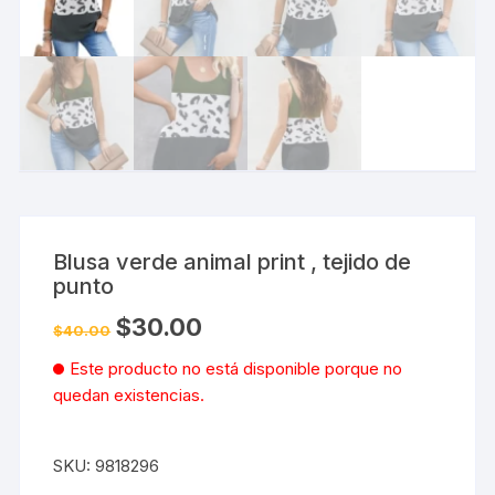
Blusa verde animal print , tejido de
punto
El
El
$
30.00
$
40.00
precio
precio
original
actual
Este producto no está disponible porque no
era:
es:
$40.00.
$30.00.
quedan existencias.
SKU:
9818296