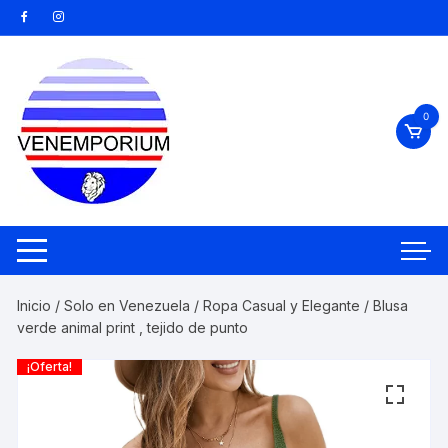
Saltar
al
contenido
0
Inicio
/
Solo en Venezuela
/
Ropa Casual y Elegante
/ Blusa
verde animal print , tejido de punto
¡Oferta!