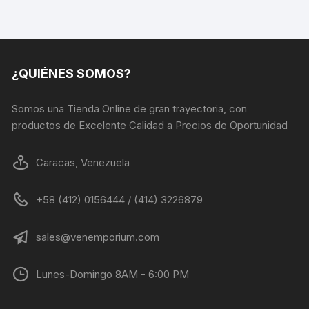
opciones
se
pueden
elegir
en
¿QUIÉNES SOMOS?
la
página
Somos una Tienda Online de gran trayectoria, con
de
productos de Excelente Calidad a Precios de Oportunidad
producto
Caracas, Venezuela
+58 (412) 0156444 / (414) 3226879
sales@venemporium.com
Lunes-Domingo 8AM - 6:00 PM