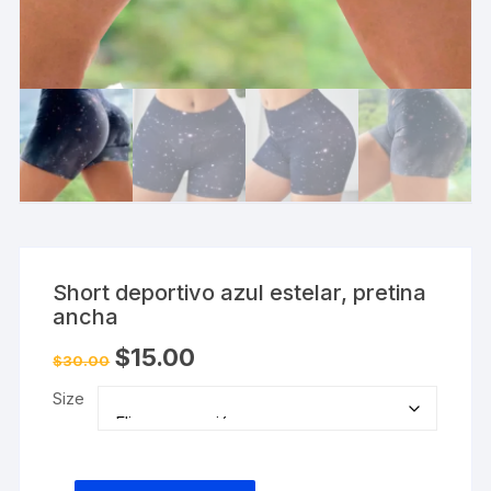
Short deportivo azul estelar, pretina
ancha
El
El
$
15.00
$
30.00
precio
precio
original
actual
Size
era:
es:
$30.00.
$15.00.