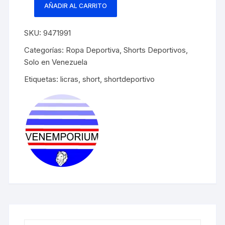
AÑADIR AL CARRITO
Short
deportivo
SKU:
9471991
azul
estelar,
Categorías:
Ropa Deportiva
,
Shorts Deportivos
,
pretina
Solo en Venezuela
ancha
Etiquetas:
licras
,
short
,
shortdeportivo
cantidad