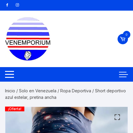
Saltar
al
contenido
0
Inicio
/
Solo en Venezuela
/
Ropa Deportiva
/ Short deportivo
azul estelar, pretina ancha
¡Oferta!