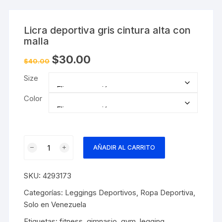
Licra deportiva gris cintura alta con
malla
El
El
$
30.00
$
40.00
precio
precio
original
actual
Size
era:
es:
$40.00.
$30.00.
Color
Licra
AÑADIR AL CARRITO
deportiva
gris
SKU:
4293173
cintura
alta
Categorías:
Leggings Deportivos
,
Ropa Deportiva
,
con
Solo en Venezuela
malla
Etiquetas:
fitness
,
gimnasio
,
gym
,
legging
,