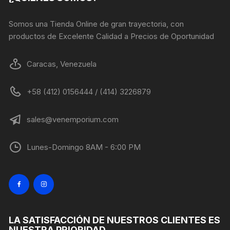
la
página
Somos una Tienda Online de gran trayectoria, con
de
productos de Excelente Calidad a Precios de Oportunidad
producto
Caracas, Venezuela
+58 (412) 0156444 / (414) 3226879
sales@venemporium.com
Lunes-Domingo 8AM - 6:00 PM
LA SATISFACCIÓN DE NUESTROS CLIENTES ES
NUESTRA PRIORIDAD