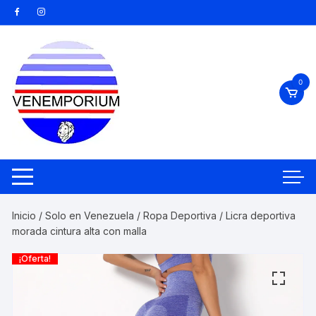
Saltar
al
contenido
0
Inicio
/
Solo en Venezuela
/
Ropa Deportiva
/ Licra deportiva
morada cintura alta con malla
¡Oferta!