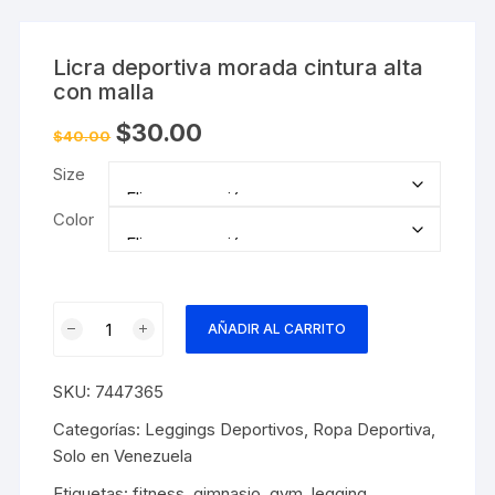
Licra deportiva morada cintura alta
con malla
El
El
$
30.00
$
40.00
precio
precio
original
actual
Size
era:
es:
$40.00.
$30.00.
Color
Licra
AÑADIR AL CARRITO
deportiva
morada
SKU:
7447365
cintura
alta
Categorías:
Leggings Deportivos
,
Ropa Deportiva
,
con
Solo en Venezuela
malla
Etiquetas:
fitness
,
gimnasio
,
gym
,
legging
,