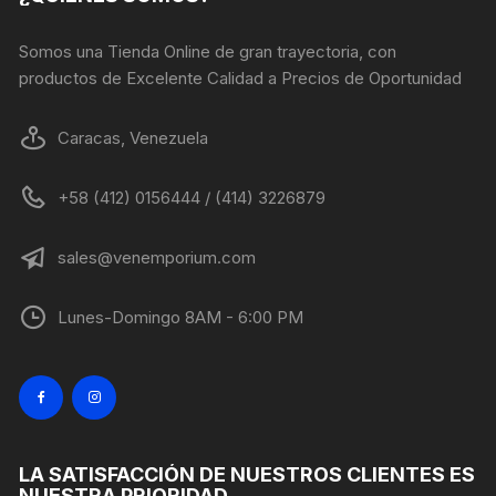
la
página
Somos una Tienda Online de gran trayectoria, con
de
productos de Excelente Calidad a Precios de Oportunidad
producto
Caracas, Venezuela
+58 (412) 0156444 / (414) 3226879
sales@venemporium.com
Lunes-Domingo 8AM - 6:00 PM
LA SATISFACCIÓN DE NUESTROS CLIENTES ES
NUESTRA PRIORIDAD