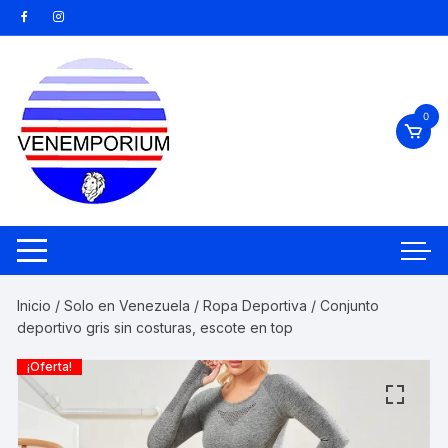
Saltar
al
contenido
0
Inicio
/
Solo en Venezuela
/
Ropa Deportiva
/ Conjunto
deportivo gris sin costuras, escote en top
¡Oferta!