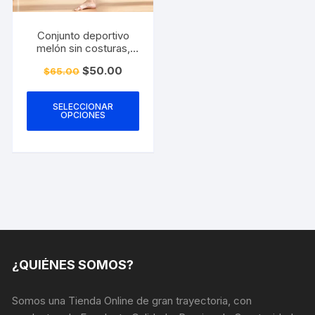
de
de
producto
prod
Conjunto deportivo
melón sin costuras,
escote en top
El
El
$
50.00
$
65.00
precio
precio
Este
original
actual
era:
es:
producto
SELECCIONAR
$65.00.
$50.00.
OPCIONES
tiene
múltiples
variantes.
Las
opciones
se
pueden
elegir
en
¿QUIÉNES SOMOS?
la
página
Somos una Tienda Online de gran trayectoria, con
de