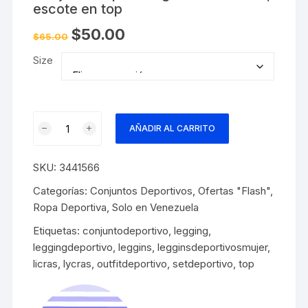
escote en top
El
El
$
50.00
$
65.00
precio
precio
original
actual
Size
era:
es:
$65.00.
$50.00.
Conjunto
AÑADIR AL CARRITO
deportivo
gris
SKU:
3441566
sin
costuras,
Categorías:
Conjuntos Deportivos
,
Ofertas "Flash"
,
escote
Ropa Deportiva
,
Solo en Venezuela
en
Etiquetas:
conjuntodeportivo
,
legging
,
top
leggingdeportivo
,
leggins
,
legginsdeportivosmujer
,
cantidad
licras
,
lycras
,
outfitdeportivo
,
setdeportivo
,
top