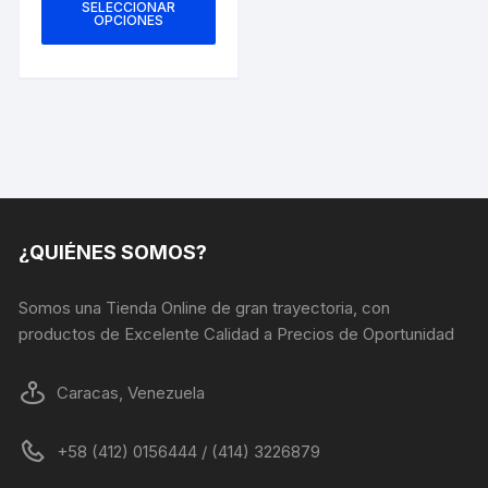
producto
SELECCIONAR
$40.00.
$30.00.
OPCIONES
tiene
múltiples
variantes.
Las
opciones
se
pueden
elegir
en
¿QUIÉNES SOMOS?
la
página
Somos una Tienda Online de gran trayectoria, con
de
productos de Excelente Calidad a Precios de Oportunidad
producto
Caracas, Venezuela
+58 (412) 0156444 / (414) 3226879