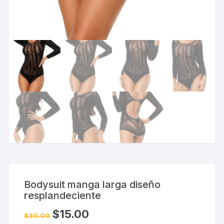
Bodysuit manga larga diseño
resplandeciente
El
El
$
15.00
$
30.00
precio
precio