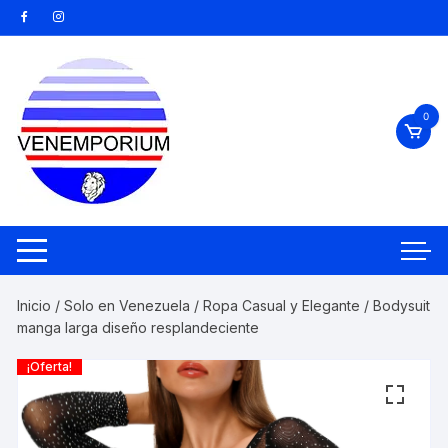
Saltar
al
contenido
0
Inicio
/
Solo en Venezuela
/
Ropa Casual y Elegante
/ Bodysuit
manga larga diseño resplandeciente
¡Oferta!