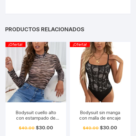
PRODUCTOS RELACIONADOS
¡Oferta!
¡Oferta!
Bodysuit cuello alto
Bodysuit sin manga
con estampado de
con malla de encaje
cebra
El
El
El
El
$
30.00
$
30.00
$
40.00
$
40.00
precio
precio
precio
precio