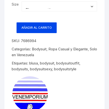
original
actual
Size
era:
es:
$30.00.
$15.00.
AÑADIR AL CARRITO
Bodysuit
manga
SKU:
7686994
larga
diseño
Categorías:
Bodysuit
,
Ropa Casual y Elegante
,
Solo
resplandeciente
en Venezuela
cantidad
Etiquetas:
blusa
,
bodysuit
,
bodysuitoutfit
,
bodysuits
,
bodysuitsexy
,
bodysuitstyle