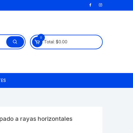
0
Total:
$
0.00
TES
pado a rayas horizontales
o