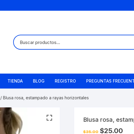
TIENDA
BLOG
REGISTRO
PREGUNTAS FRECUEN
/ Blusa rosa, estampado a rayas horizontales
Blusa rosa, estam
El
El
$
25.00
$
35.00
precio
preci