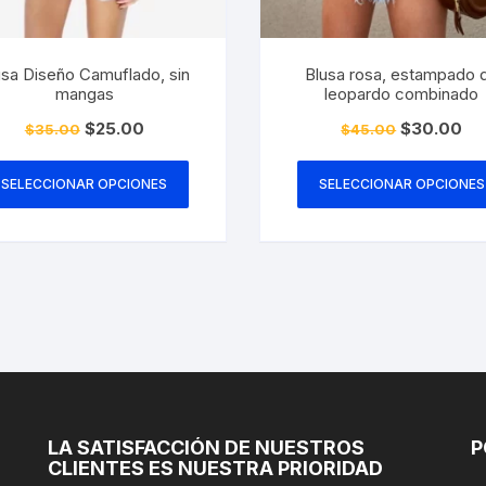
usa Diseño Camuflado, sin
Blusa rosa, estampado 
mangas
leopardo combinado
El
El
El
El
$
25.00
$
30.00
$
35.00
$
45.00
precio
precio
precio
pre
Este
original
actual
original
act
era:
es:
era:
es:
producto
SELECCIONAR OPCIONES
SELECCIONAR OPCIONES
$35.00.
$25.00.
$45.00.
$30
tiene
múltiples
variantes.
Las
opciones
se
pueden
elegir
en
la
LA SATISFACCIÓN DE NUESTROS
P
CLIENTES ES NUESTRA PRIORIDAD
página