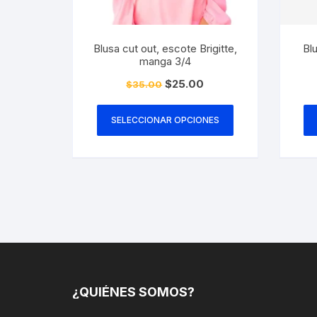
Blusa cut out, escote Brigitte,
Bl
manga 3/4
El
El
$
25.00
$
35.00
precio
precio
Este
original
actual
era:
es:
producto
SELECCIONAR OPCIONES
$35.00.
$25.00.
tiene
múltiples
variantes.
Las
opciones
se
pueden
elegir
en
la
¿QUIÉNES SOMOS?
página