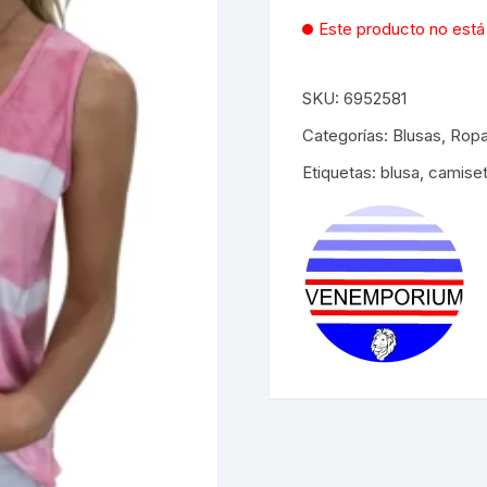
original
actua
Este producto no está
era:
es:
$35.00.
$25.0
SKU:
6952581
Categorías:
Blusas
,
Ropa
Etiquetas:
blusa
,
camise