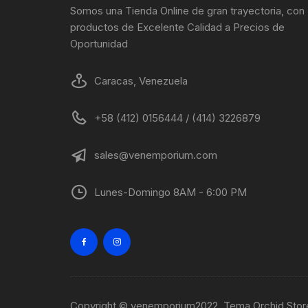
de
Somos una Tienda Online de gran trayectoria, con
producto
productos de Excelente Calidad a Precios de
Oportunidad
Caracas, Venezuela
+58 (412) 0156444 / (414) 3226879
sales@venemporium.com
Lunes-Domingo 8AM - 6:00 PM
Copyright © venemporium2022. Tema Orchid Sto