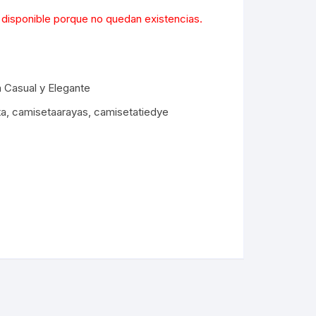
l
 disponible porque no quedan existencias.
0.
 Casual y Elegante
ta
,
camisetaarayas
,
camisetatiedye