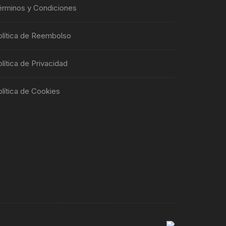
de
érminos y Condiciones
producto
olítica de Reembolso
lítica de Privacidad
lítica de Cookies