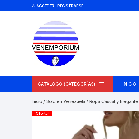
Saltar
ACCEDER / REGISTRARSE
al
contenido
CATÁLOGO (CATEGORÍAS)
INICIO
Inicio
/
Solo en Venezuela
/
Ropa Casual y Elegante
¡Oferta!