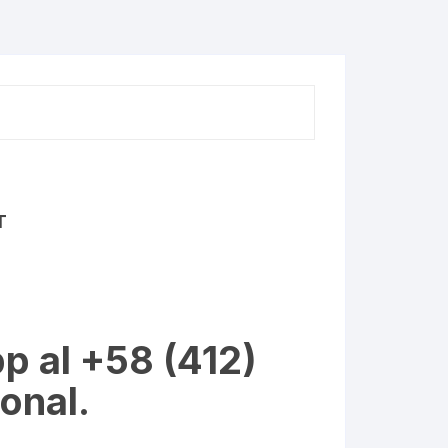
T
p al +58 (412)
onal.