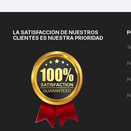
se
pueden
elegir
en
la
LA SATISFACCIÓN DE NUESTROS
P
CLIENTES ES NUESTRA PRIORIDAD
página
de
T
producto
P
Po
Po