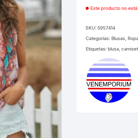
original
actua
Este producto no está
era:
es:
$35.00.
$25.0
SKU:
5957414
Categorías:
Blusas
,
Ropa
Etiquetas:
blusa
,
camiset