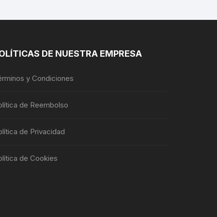
se
pueden
elegir
en
la
OLÍTICAS DE NUESTRA EMPRESA
página
de
érminos y Condiciones
producto
olítica de Reembolso
lítica de Privacidad
lítica de Cookies