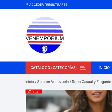
Saltar
ACCEDER / REGISTRARSE
al
contenido
CATÁLOGO (CATEGORÍAS)
INICIO
Inicio
/
Solo en Venezuela
/
Ropa Casual y Elegante
¡Oferta!