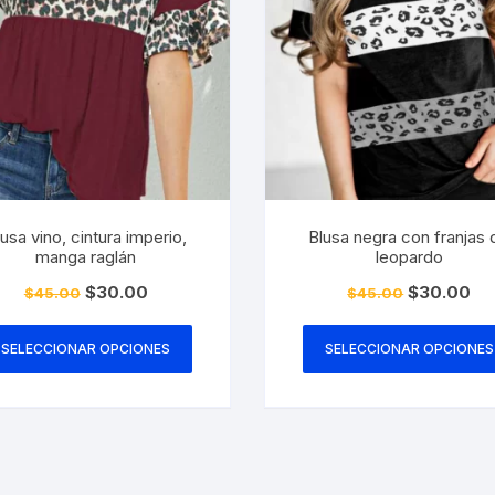
usa vino, cintura imperio,
Blusa negra con franjas 
manga raglán
leopardo
El
El
El
El
$
30.00
$
30.00
$
45.00
$
45.00
precio
precio
precio
pre
Este
original
actual
original
act
era:
es:
era:
es:
producto
SELECCIONAR OPCIONES
SELECCIONAR OPCIONES
$45.00.
$30.00.
$45.00.
$30
tiene
múltiples
variantes.
Las
opciones