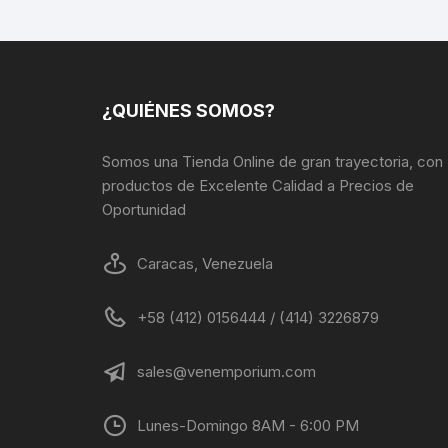
se
pueden
elegir
en
la
¿QUIÉNES SOMOS?
página
de
Somos una Tienda Online de gran trayectoria, con
producto
productos de Excelente Calidad a Precios de
Oportunidad
Caracas, Venezuela
+58 (412) 0156444 / (414) 3226879
sales@venemporium.com
Lunes-Domingo 8AM - 6:00 PM