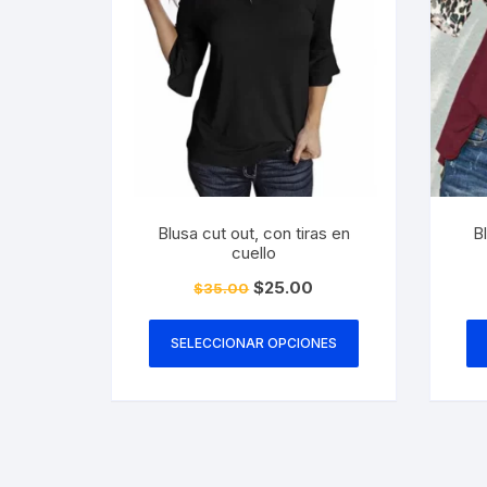
Blusa cut out, con tiras en
Bl
cuello
El
El
$
25.00
$
35.00
precio
precio
Este
original
actual
era:
es:
producto
SELECCIONAR OPCIONES
$35.00.
$25.00.
tiene
múltiples
variantes.
Las
opciones