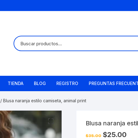
TIENDA
BLOG
REGISTRO
PREGUNTAS FRECUEN
/ Blusa naranja estilo camiseta, animal print
Blusa naranja esti
El
El
$
25.00
$
35.00
precio
preci