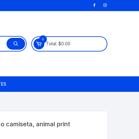
0
Total:
$
0.00
TES
lo camiseta, animal print
o