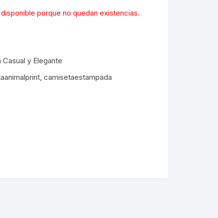
l
 disponible porque no quedan existencias.
0.
 Casual y Elegante
aanimalprint
,
camisetaestampada