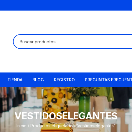
TIENDA
BLOG
REGISTRO
PREGUNTAS FRECUEN
VESTIDOSELEGANTES
Inicio
/ Productos etiquetados “vestidoselegantes”