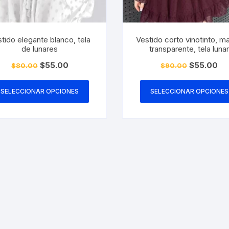
tido elegante blanco, tela
Vestido corto vinotinto, m
de lunares
transparente, tela luna
El
El
El
El
$
55.00
$
55.00
$
80.00
$
90.00
precio
precio
precio
pre
Este
original
actual
original
act
era:
es:
era:
es:
producto
SELECCIONAR OPCIONES
SELECCIONAR OPCIONES
$80.00.
$55.00.
$90.00.
$55
tiene
múltiples
variantes.
Las
opciones
se
pueden
elegir
en
la
página