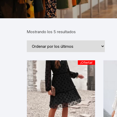
Ordenado
Mostrando los 5 resultados
por
los
últimos
¡Oferta!