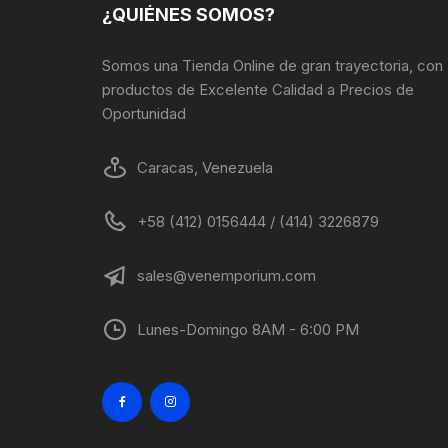
la
¿QUIÉNES SOMOS?
página
de
Somos una Tienda Online de gran trayectoria, con
producto
productos de Excelente Calidad a Precios de
Oportunidad
Caracas, Venezuela
+58 (412) 0156444 / (414) 3226879
sales@venemporium.com
Lunes-Domingo 8AM - 6:00 PM