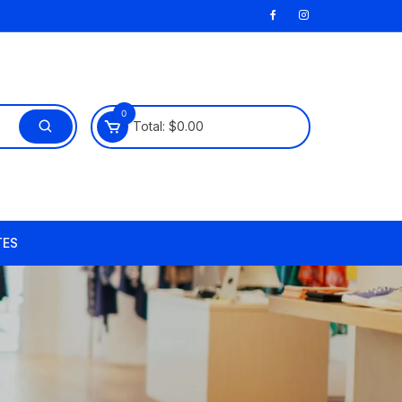
0
Total:
$
0.00
TES