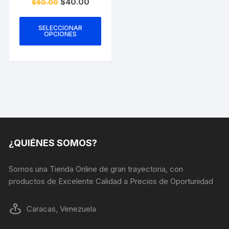
El
El
$
40.00
$
60.00
precio
precio
Este
original
actual
era:
es:
producto
SELECCIONAR
$60.00.
$40.00.
OPCIONES
tiene
múltiples
variantes.
Las
opciones
se
pueden
elegir
en
¿QUIÉNES SOMOS?
la
página
Somos una Tienda Online de gran trayectoria, con
de
productos de Excelente Calidad a Precios de Oportunidad
producto
Caracas, Venezuela