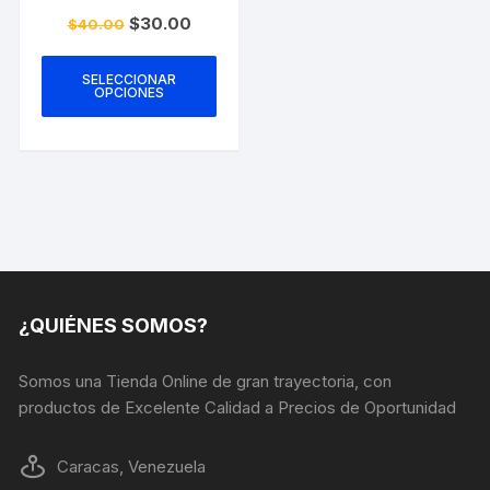
El
El
$
30.00
$
40.00
precio
precio
Este
original
actual
era:
es:
producto
SELECCIONAR
$40.00.
$30.00.
OPCIONES
tiene
múltiples
variantes.
Las
opciones
se
pueden
elegir
en
¿QUIÉNES SOMOS?
la
página
Somos una Tienda Online de gran trayectoria, con
de
productos de Excelente Calidad a Precios de Oportunidad
producto
Caracas, Venezuela